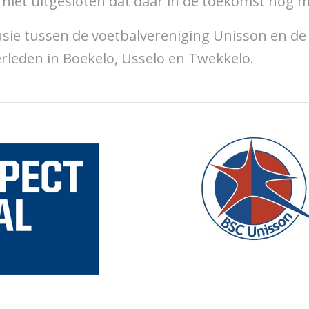
s niet uitgesloten dat daar in de toekomst nog 
fusie tussen de voetbalvereniging Unisson en d
erleden in Boekelo, Usselo en Twekkelo.