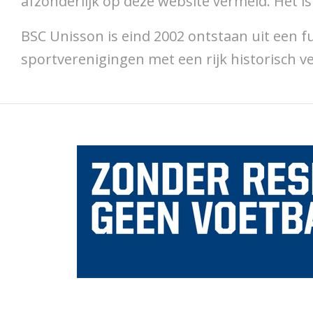
afzonderlijk op deze website vermeld. Het i
BSC Unisson is eind 2002 ontstaan uit een 
sportverenigingen met een rijk historisch v