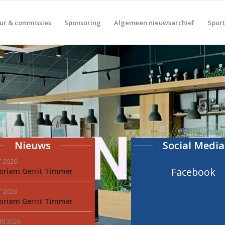
ur & commissies
Sponsoring
Algemeen nieuwsarchief
Spor
Nieuws
Social Media
T 2026
Facebook
oriam Gerrit Timmer
T 2026
oriam Gerrit Timmer
RI 2026