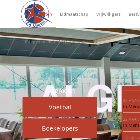
Reglementen
Lidmaatschap
Vrijwilligers
Bestu
Integriteitsbeleid BSC Unisson
Algemeen
22 MAAR
Voetbal
In Mem
22 MAAR
In Mem
Boekelopers
10 JANUA