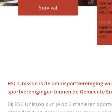
Vele ha
Survival
geef je
schoon
7 NOVEM
Algeme
Unisso
2025
BSC Unisson is de omnisportvereniging van
sportverenigingen binnen de Gemeente En
Bij BSC Unisson kun je op 3 manieren sportie