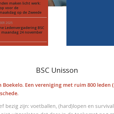
nden maken licht werk:
 op voor de
maakdag op de Zweede
BER 2025
ne Ledenvergadering BSC
n maandag 24 november
BSC Unisson
 Boekelo. Een vereniging met ruim 800 leden (
schede.
f bezig zijn: voetballen, (hard)lopen en surviv