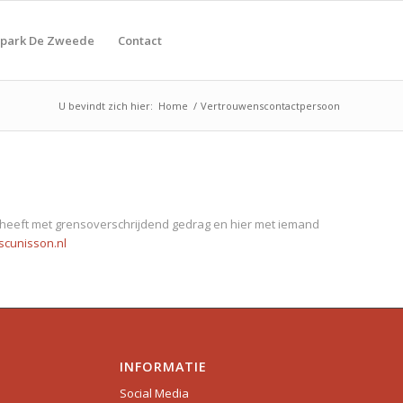
tpark De Zweede
Contact
U bevindt zich hier:
Home
/
Vertrouwenscontactpersoon
 heeft met grensoverschrijdend gedrag en hier met iemand
cunisson.nl
INFORMATIE
Social Media