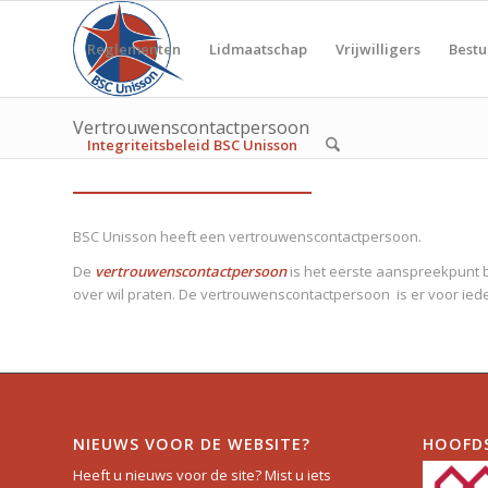
Reglementen
Lidmaatschap
Vrijwilligers
Bestu
Vertrouwenscontactpersoon
Integriteitsbeleid BSC Unisson
BSC Unisson heeft een vertrouwenscontactpersoon.
De
vertrouwenscontactpersoon
is het eerste aanspreekpunt b
over wil praten. De vertrouwenscontactpersoon is er voor iede
NIEUWS VOOR DE WEBSITE?
HOOFD
Heeft u nieuws voor de site? Mist u iets