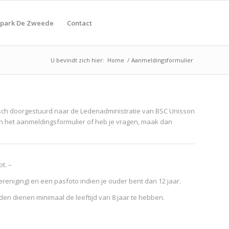
tpark De Zweede
Contact
U bevindt zich hier:
Home
/
Aanmeldingsformulier
tisch doorgestuurd naar de Ledenadministratie van BSC Unisson
n van het aanmeldingsformulier of heb je vragen, maak dan
t. –
eniging) en een pasfoto indien je ouder bent dan 12 jaar.
den dienen minimaal de leeftijd van 8 jaar te hebben.