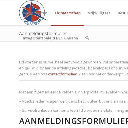
Reglementen
Lidmaatschap
Vrijwilligers
Bestu
Aanmeldingsformulier
Integriteitsbeleid BSC Unisson
Lid worden is nu wel heel eenvoudig geworden. Vul onderstaan
en gelijktijdig naar de afdeling (voetbal, boekelopers of survi
gebruik van ons
contactformulier
(kies voor het onderwerp “Li
Met een
*
gemarkeerde velden zijn verplichte invulvelden. Zorg 
– Voetballeden vragen we tijdens het invullen bovendien naar
– Survivalrunleden kunnen alleen lid worden na afstemming met
AANMELDINGSFORMULIER