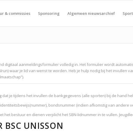
ur & commissies
Sponsoring
Algemeen nieuwsarchief
Spor
d digitaal aanmeldingsformulier volledig in. Het formulier wordt automa
valrun) waar je lid van wenst te worden. Heb je hulp nodig bij het invulle
dmaatschap”).
dat je tijdens het invullen de bankgegevens (alle sporten) bij de hand heb
 identiteitsbewijs(nummer), bondsnummer (indien afkomstig van andere ver
 het bestuur en dienen verplicht het SBN-lidnummer in te vullen. Jeugdle
 BSC UNISSON