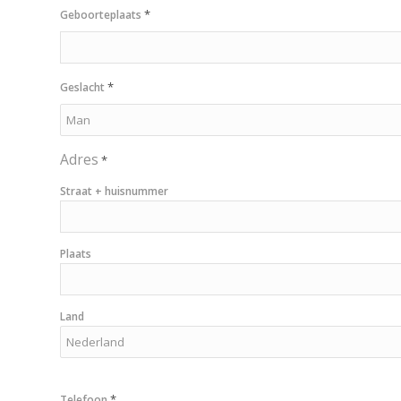
dash
*
Geboorteplaats
MM
dash
JJJJ
*
Geslacht
Adres
*
Straat + huisnummer
Plaats
Land
*
Telefoon