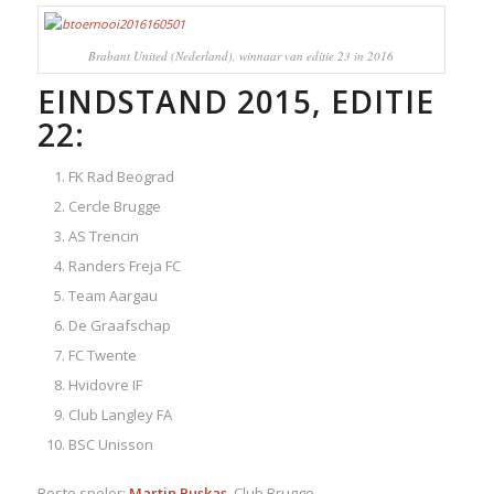
Brabant United (Nederland), winnaar van editie 23 in 2016
EINDSTAND 2015, EDITIE
22:
FK Rad Beograd
Cercle Brugge
AS Trencin
Randers Freja FC
Team Aargau
De Graafschap
FC Twente
Hvidovre IF
Club Langley FA
BSC Unisson
Beste speler:
Martin Puskas
, Club Brugge