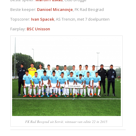
Beste keeper:
Danioel Micanovje
, FK Rad Beograd
Topscorer:
Ivan Spacek
, AS Trencin, met 7 doelpunten
Fairplay:
BSC Unisson
FK Rad Beograd uit Servië, winnaar van editie 22 in 2015