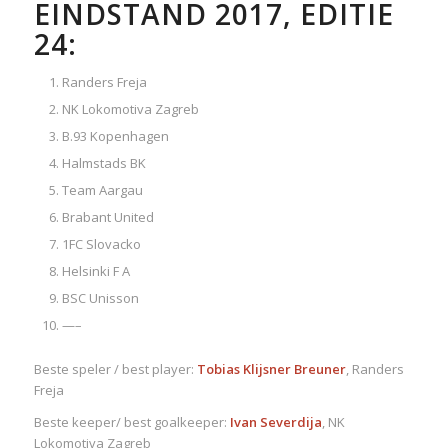
EINDSTAND 2017, EDITIE
24:
Randers Freja
NK Lokomotiva Zagreb
B.93 Kopenhagen
Halmstads BK
Team Aargau
Brabant United
1FC Slovacko
Helsinki F A
BSC Unisson
—–
Beste speler / best player:
Tobias Klijsner Breuner
, Randers
Freja
Beste keeper/ best goalkeeper:
Ivan Severdija
, NK
Lokomotiva Zagreb