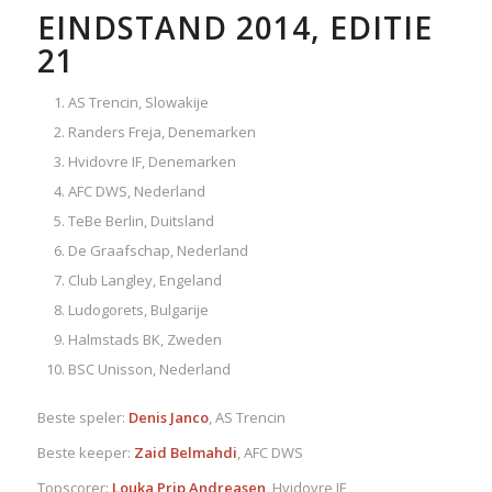
EINDSTAND 2014, EDITIE
21
AS Trencin, Slowakije
Randers Freja, Denemarken
Hvidovre IF, Denemarken
AFC DWS, Nederland
TeBe Berlin, Duitsland
De Graafschap, Nederland
Club Langley, Engeland
Ludogorets, Bulgarije
Halmstads BK, Zweden
BSC Unisson, Nederland
Beste speler:
Denis Janco
, AS Trencin
Beste keeper:
Zaid Belmahdi
, AFC DWS
Topscorer:
Louka Prip Andreasen
, Hvidovre IF