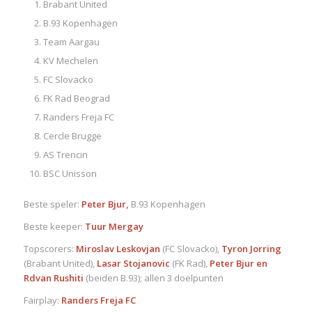
Brabant United
B.93 Kopenhagen
Team Aargau
KV Mechelen
FC Slovacko
FK Rad Beograd
Randers Freja FC
Cercle Brugge
AS Trencin
BSC Unisson
Beste speler:
Peter Bjur,
B.93 Kopenhagen
Beste keeper:
Tuur Mergay
Topscorers:
Miroslav Leskovjan
(FC Slovacko),
Tyron Jorring
(Brabant United),
Lasar Stojanovic
(FK Rad),
Peter Bjur en
Rdvan Rushiti
(beiden B.93); allen 3 doelpunten
Fairplay:
Randers Freja FC