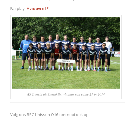
Fairplay:
Hvidovre IF
AS Trencin uit Slowakije, winnaar van editie 21 in 2014
Volg ons BSC Unisson O16-toernooi ook op: