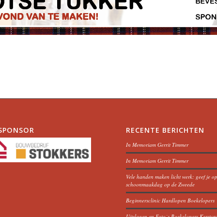
SPONSOR
RECENTE BERICHTEN
In Memoriam Gerrit Timmer
In Memoriam Gerrit Timmer
Vele handen maken licht werk: geef je o
schoonmaakdag op de Zweede
Beginnersclinic Hardlopen Boekelopers
Uitslagen en Foto´s Boekelopers Kerstcr