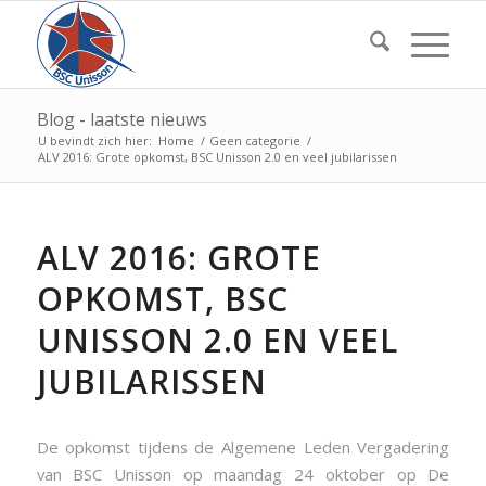
Blog - laatste nieuws
U bevindt zich hier:
Home
/
Geen categorie
/
ALV 2016: Grote opkomst, BSC Unisson 2.0 en veel jubilarissen
ALV 2016: GROTE
OPKOMST, BSC
UNISSON 2.0 EN VEEL
JUBILARISSEN
De opkomst tijdens de Algemene Leden Vergadering
van BSC Unisson op maandag 24 oktober op De