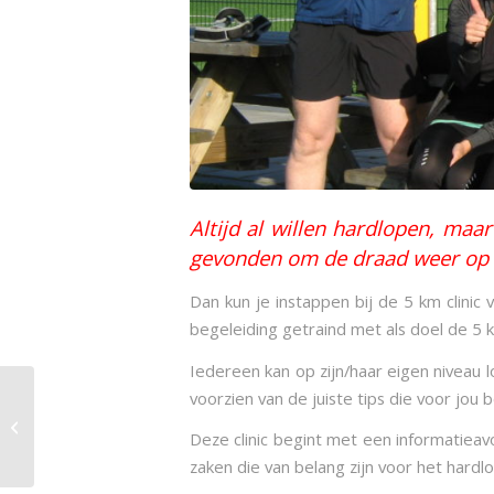
Altijd al willen hardlopen, maa
gevonden om de draad weer op 
Dan kun je instappen bij de 5 km clini
begeleiding getraind met als doel de 5 
Iedereen kan op zijn/haar eigen niveau 
voorzien van de juiste tips die voor jou
Uitnodiging voor de
vrijwilligersavond
Deze clinic begint met een informatiea
zaken die van belang zijn voor het hardl