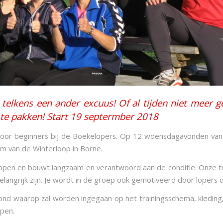
r telkens een ander excuus! Of al tijden niet meer
te pakken! Start 19 septermber 2018
c voor beginners bij de Boekelopers. Op 12 woensdagavonden van
km van de Winterloop in Borne.
lopen en bouwt langzaam en verantwoord aan de conditie. Onze tr
 belangrijk zijn. Je wordt in de groep ook gemotiveerd door lopers 
vond waarop zal worden ingegaan op het trainingsschema, kleding,
open.