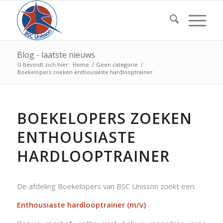
Blog - laatste nieuws
U bevindt zich hier:
Home
/
Geen categorie
/
Boekelopers zoeken enthousiaste hardlooptrainer
BOEKELOPERS ZOEKEN
ENTHOUSIASTE
HARDLOOPTRAINER
De afdeling Boekelopers van BSC Unisson zoekt een:
Enthousiaste hardlooptrainer (m/v)