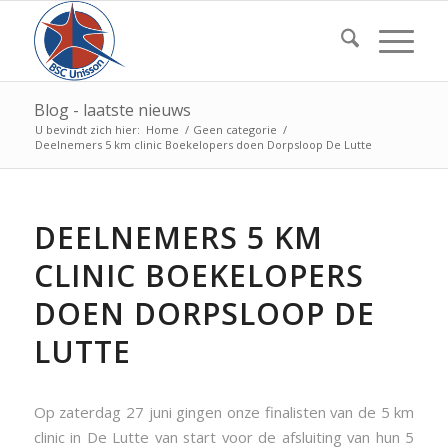
Blog - laatste nieuws
U bevindt zich hier:
Home
/
Geen categorie
/
Deelnemers 5 km clinic Boekelopers doen Dorpsloop De Lutte
DEELNEMERS 5 KM
CLINIC BOEKELOPERS
DOEN DORPSLOOP DE
LUTTE
Op zaterdag 27 juni gingen onze finalisten van de 5 km
clinic in De Lutte van start voor de afsluiting van hun 5