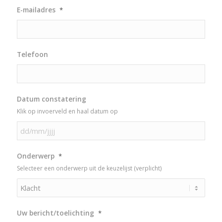
E-mailadres
*
Telefoon
Datum constatering
Klik op invoerveld en haal datum op
DD
Onderwerp
*
slash
Selecteer een onderwerp uit de keuzelijst (verplicht)
MM
slash
JJJJ
Uw bericht/toelichting
*