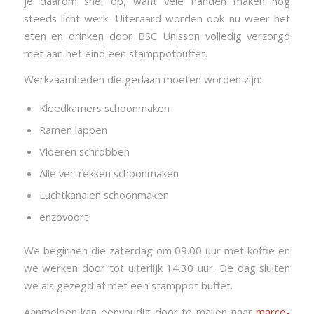
je daarom snel op, want vele handen maken nog
steeds licht werk. Uiteraard worden ook nu weer het
eten en drinken door BSC Unisson volledig verzorgd
met aan het eind een stamppotbuffet.
Werkzaamheden die gedaan moeten worden zijn:
Kleedkamers schoonmaken
Ramen lappen
Vloeren schrobben
Alle vertrekken schoonmaken
Luchtkanalen schoonmaken
enzovoort
We beginnen die zaterdag om 09.00 uur met koffie en
we werken door tot uiterlijk 14.30 uur. De dag sluiten
we als gezegd af met een stamppot buffet.
Aanmelden kan eenvoudig door te mailen naar
marco-