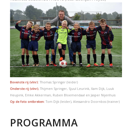
Bovenste rij (vlnr):
Thomas Springer (leider)
Onderste rij (vlnr);
Thijmen Springer, Sjuul Leurink, Xam Dijk, Luuk
Heupink, Emke Akkerman, Ruben Bloemendaal en Jasper Nijenhuis
Op de foto ontbreken:
Tom Dijk (leider),
Alessandro Doornbos (trainer)
PROGRAMMA