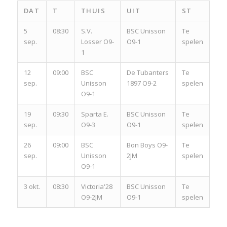
DAT
T
THUIS
UIT
ST
5
08:30
S.V.
BSC Unisson
Te
sep.
Losser O9-
O9-1
spelen
1
12
09:00
BSC
De Tubanters
Te
sep.
Unisson
1897 O9-2
spelen
O9-1
19
09:30
Sparta E.
BSC Unisson
Te
sep.
O9-3
O9-1
spelen
26
09:00
BSC
Bon Boys O9-
Te
sep.
Unisson
2JM
spelen
O9-1
3 okt.
08:30
Victoria'28
BSC Unisson
Te
O9-2JM
O9-1
spelen