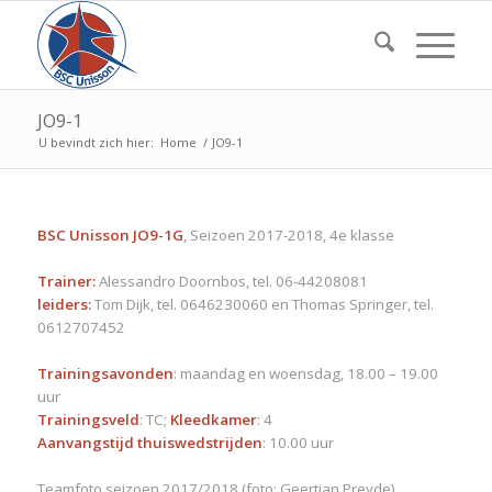
JO9-1
U bevindt zich hier:
Home
/
JO9-1
BSC Unisson JO9-1G
, Seizoen 2017-2018, 4e klasse
Trainer:
Alessandro Doornbos, tel. 06-44208081
leiders:
Tom Dijk, tel. 0646230060 en Thomas Springer, tel.
0612707452
Trainingsavonden
: maandag en woensdag, 18.00 – 19.00
uur
Trainingsveld
: TC;
Kleedkamer
: 4
Aanvangstijd thuiswedstrijden
: 10.00 uur
Teamfoto seizoen 2017/2018 (foto: Geertjan Preyde)