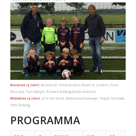
Bovenste rij (vlnr):
Arnout ter Horst (leider), Brent te Lindert, Onno
Noordzij, Tom Meijer, Richard Delsing (leider/trainer)
Middelste rij (vlnr):
Jirre ter Horst, Niels-Julius Kolenaar, Pepijn Termaat,
Otto Delsing
PROGRAMMA