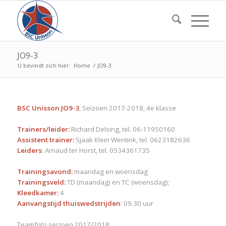
JO9-3
U bevindt zich hier:
Home
/
JO9-3
BSC Unisson JO9-3
, Seizoen 2017-2018, 4e klasse
Trainers/leider:
Richard Delsing, tel. 06-11950160
Assistent trainer:
Sjaak Klein Wentink, tel. 0623182636
Leiders
: Arnaud ter Horst, tel. 0534361735
Trainingsavond:
maandag en woensdag
Trainingsveld:
TD (maandag) en TC (woensdag);
Kleedkamer:
4
Aanvangstijd thuiswedstrijden
: 09.30 uur
Teamfoto seizoen 2017/2018