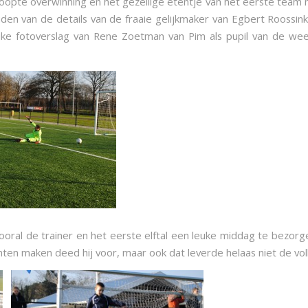
hoopte overwinning en het gezellige etentje van het eerste team n
en van de details van de fraaie gelijkmaker van Egbert Roossink i
ke fotoverslag van Rene Zoetman van Pim als pupil van de wee
oral de trainer en het eerste elftal een leuke middag te bezorg
nten maken deed hij voor, maar ook dat leverde helaas niet de vol