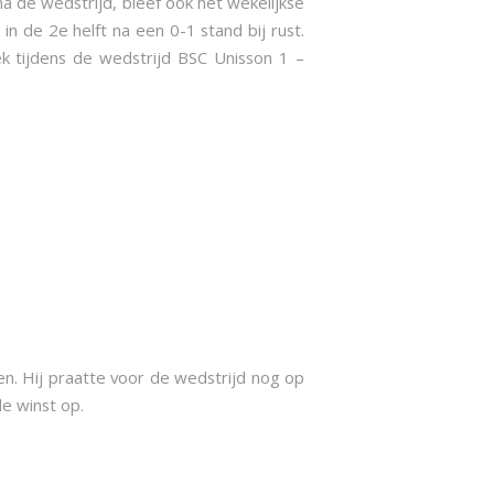
a de wedstrijd, bleef ook het wekelijkse
n de 2e helft na een 0-1 stand bij rust.
k tijdens de wedstrijd BSC Unisson 1 –
en. Hij praatte voor de wedstrijd nog op
le winst op.