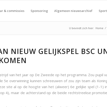
ur & commissies
Sponsoring
Algemeen nieuwsarchief
Spor
U bevindt zich hier:
Home
/
AN NIEUW GELIJKSPEL BSC U
RKOMEN
strijd van het jaar op De Zweede op het programma. Zou pupil 
de 5e overwinning kunnen schreeuwen of zou zijn team als Koning 
ze site al op de hoogte van het (alweer) 6e gelijke spel (1-1) 
e top 4), maar de achterstand op de beide rechtstreekse promoti