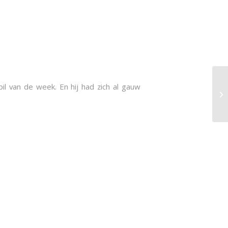
il van de week. En hij had zich al gauw
Tr
fe