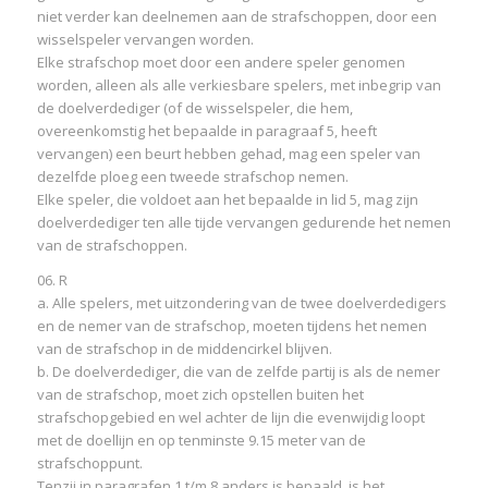
niet verder kan deelnemen aan de strafschoppen, door een
wisselspeler vervangen worden.
Elke strafschop moet door een andere speler genomen
worden, alleen als alle verkiesbare spelers, met inbegrip van
de doelverdediger (of de wisselspeler, die hem,
overeenkomstig het bepaalde in paragraaf 5, heeft
vervangen) een beurt hebben gehad, mag een speler van
dezelfde ploeg een tweede strafschop nemen.
Elke speler, die voldoet aan het bepaalde in lid 5, mag zijn
doelverdediger ten alle tijde vervangen gedurende het nemen
van de strafschoppen.
06. R
a. Alle spelers, met uitzondering van de twee doelverdedigers
en de nemer van de strafschop, moeten tijdens het nemen
van de strafschop in de middencirkel blijven.
b. De doelverdediger, die van de zelfde partij is als de nemer
van de strafschop, moet zich opstellen buiten het
strafschopgebied en wel achter de lijn die evenwijdig loopt
met de doellijn en op tenminste 9.15 meter van de
strafschoppunt.
Tenzij in paragrafen 1 t/m 8 anders is bepaald, is het