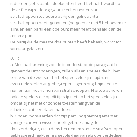
ieder een gelijk aantal doelpunten heeft behaald, wordt op
dezelfde wijze doorgegaan met het nemen van
strafschoppen tot iedere partij een gelijk aantal
strafschoppen heeft genomen (hetgeen er niet 5 behoeven te
zijn), en een partij een doelpunt meer heeft behaald dan de
andere partij.
De partij die de meeste doelpunten heeft behaalt, wordt tot
winnaar gekozen.
05. R
a. Met inachtneming van de in onderstaande paragraaf b
genoemde uitzonderingen, zullen alleen spelers die bij het
einde van de wedstrijd in het speelveld zijn – tijd van
eventuele verlenging inbegrepen – gerechtigd zijn deel te
nemen aan het nemen van strafschoppen. Hiertoe behoren
ook de spelers die op dit tijdstip niet op het speelveld zijn,
omdat zij het met of zonder toestemming van de
scheidsrechter verlaten hadden.
b. Onder voorwaarden dot zijn partij nog niet reglementair
voorgeschreven wissels heeft gebruikt, mag de
doelverdediger, die tijdens het nemen van de strafschoppen
geblesseerd raakt en als gevolg daarvan als doelverdediger