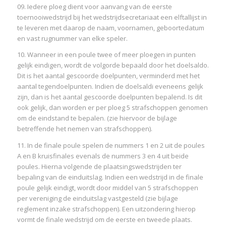
09. Iedere ploeg dient voor aanvang van de eerste
toernooiwedstrijd bij het wedstrijdsecretariaat een elftallijst in
te leveren met daarop de naam, voornamen, geboortedatum
en vast rugnummer van elke speler.
10. Wanneer in een poule twee of meer ploegen in punten
gelijk eindigen, wordt de volgorde bepaald door het doelsaldo.
Dit is het aantal gescoorde doelpunten, verminderd met het
aantal tegendoelpunten. Indien de doelsaldi eveneens gelijk
zijn, dan is het aantal gescoorde doelpunten bepalend. Is dit
ook gelijk, dan worden er per ploeg 5 strafschoppen genomen
om de eindstand te bepalen. (zie hiervoor de bijlage
betreffende het nemen van strafschoppen).
11. In de finale poule spelen de nummers 1 en 2 uit de poules
A en B kruisfinales evenals de nummers 3 en 4 uit beide
poules. Hierna volgende de plaatsingswedstrijden ter
bepaling van de einduitslag. Indien een wedstrijd in de finale
poule gelijk eindigt, wordt door middel van 5 strafschoppen
per vereniging de einduitslag vastgesteld (zie bijlage
reglement inzake strafschoppen). Een uitzondering hierop
vormt de finale wedstrijd om de eerste en tweede plaats.