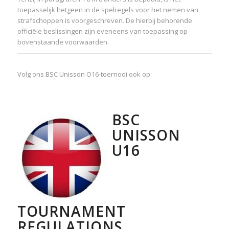
toepasselijk hetgeen in de spelregels voor het nemen van
strafschoppen is voorgeschreven. De hierbij behorende
officiële beslissingen zijn eveneens van toepassing op
bovenstaande voorwaarden.
Volg ons BSC Unisson O16-toernooi ook op:
BSC
UNISSON
U16
TOURNAMENT
REGULATIONS