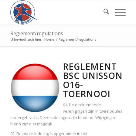
Reglement/regulations
U bevindt zich hier:
Home
/
Reglement/regulations
REGLEMENT
BSC UNISSON
O16-
TOERNOOI
01. De deelnemende
verenigingen zijn in twee poules
ondergebracht. Deze indelingen zijn bindend. Wijzigingen
hierin zijn niet mogelijk.
02. De poule-indeling is opgenomen in het