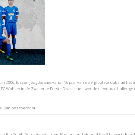
n 2006, tussen jeugdteams vanaf 16 jaar van de 3 grootste clubs uit het 
C Wohlen in de Zwitserse Eerste Divisie, het tweede nieveau (challenge c
ie van ons toernooi.
en the Youth Departments from 16 years and older of the 3 biggest clubs 