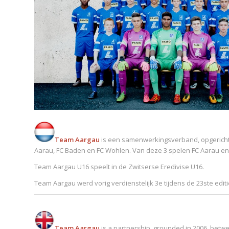
Team Aargau
is een samenwerkingsverband, opgericht i
Aarau, FC Baden en FC Wohlen. Van deze 3 spelen FC Aarau en F
Team Aargau U16 speelt in de Zwitserse Eredivise U16.
Team Aargau werd vorig verdienstelijk 3e tijdens de 23ste edit
Team Aargau
is a partnership, grounded in 2006, betwe