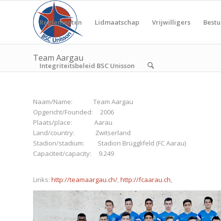
Reglementen
Lidmaatschap
Vrijwilligers
Bestu
Team Aargau
Integriteitsbeleid BSC Unisson
Naam/Name: Team Aargau
Opgericht/Founded: 2006
Plaats/place: Aarau
Land/country: Zwitserland
Stadion/stadium: Stadion Brügglifeld (FC Aarau)
Capaciteit/capacity: 9.249
Links:
http://teamaargau.ch/
,
http://fcaarau.ch
,