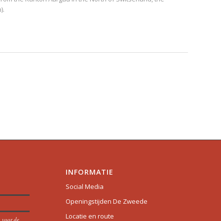
).
INFORMATIE
Social Media
Openingstijden De Zweede
Locatie en route
p voor de