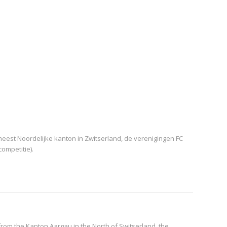
meest Noordelijke kanton in Zwitserland, de verenigingen FC
ompetitie).
from the Kanton Aargau in the North of Switserland, the