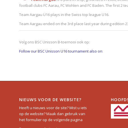
football clubs FC Aarau, FC Wohlen and FC Baden. The first 2 tea
Team Aargau U16 plays in the Swiss top league U16.
Team Aargau ended on the 3rd place last year during edition 2
Volg ons BSC Unisson B-toernooi ook op:
Follow our BSC Unisson U16 tournament also on
:
NIEUWS VOOR DE WEBSITE?
HOOFD
Heeft u nieuws voor de site? Mist u iets
op de website? Maak dan gebruik van
het formulier op de volgende pagina