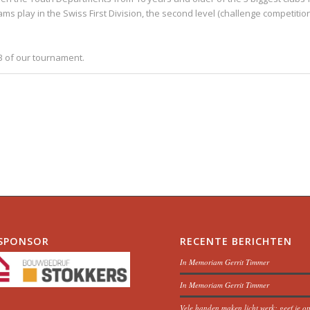
ms play in the Swiss First Division, the second level (challenge competition
3 of our tournament.
SPONSOR
RECENTE BERICHTEN
In Memoriam Gerrit Timmer
In Memoriam Gerrit Timmer
Vele handen maken licht werk: geef je o