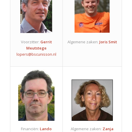
Voorzitter:
Gerrit
Algemene zaken:
Joris Smit
Meutstege
lopers@bscunisson.nl
Financiën:
Lando
Algemene zaken:
Zanja