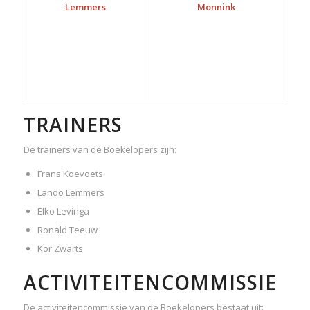
Lemmers
Monnink
TRAINERS
De trainers van de Boekelopers zijn:
Frans Koevoets
Lando Lemmers
Elko Levinga
Ronald Teeuw
Kor Zwarts
ACTIVITEITENCOMMISSIE
De activiteitencommissie van de Boekelopers bestaat uit: