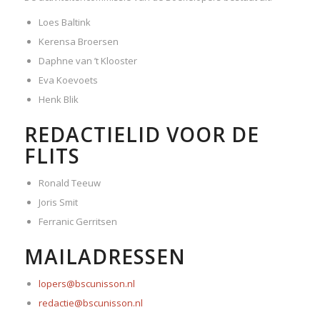
Loes Baltink
Kerensa Broersen
Daphne van ’t Klooster
Eva Koevoets
Henk Blik
REDACTIELID VOOR DE
FLITS
Ronald Teeuw
Joris Smit
Ferranic Gerritsen
MAILADRESSEN
lopers@bscunisson.nl
redactie@bscunisson.nl