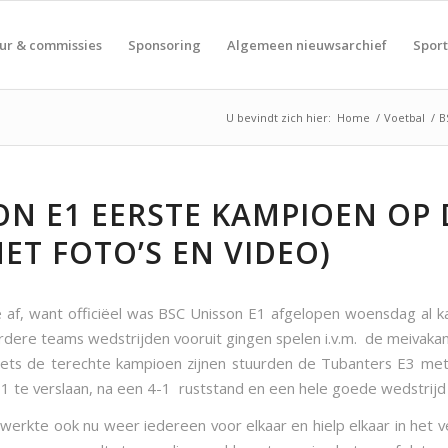
ur & commissies
Sponsoring
Algemeen nieuwsarchief
Spor
U bevindt zich hier:
Home
/
Voetbal
/
B
ON E1 EERSTE KAMPIOEN OP
ET FOTO’S EN VIDEO)
e af, want officiëel was BSC Unisson E1 afgelopen woensdag al
re teams wedstrijden vooruit gingen spelen i.v.m. de meivakan
niets de terechte kampioen zijnen stuurden de Tubanters E3 me
-1 te verslaan, na een 4-1 ruststand en een hele goede wedstrijd
, werkte ook nu weer iedereen voor elkaar en hielp elkaar in het 