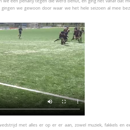
en we een penalty tegen die werd benut, en ging het vanaf dat m
en gingen we gewoon door waar we het hele seizoen al mee bezi
wedstrijd met alles er op er er aan, zowel muziek, fakkels en