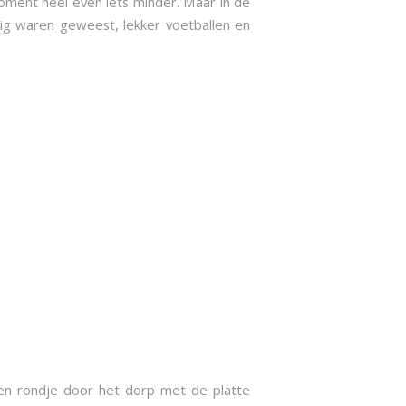
oment heel even iets minder. Maar in de
g waren geweest, lekker voetballen en
 een rondje door het dorp met de platte