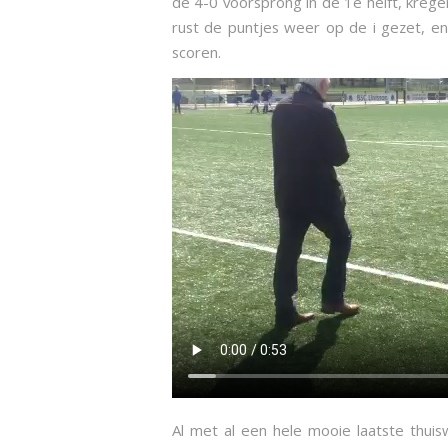
de 4-0 voorsprong in de 1e helft, kreg
rust de puntjes weer op de i gezet, 
scoren.
Al met al een hele mooie laatste thuis