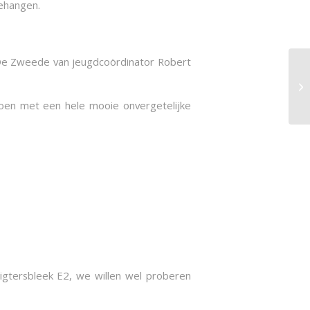
ehangen.
 De Zweede van jeugdcoördinator Robert
De
Ba
zoen met een hele mooie onvergetelijke
igtersbleek E2, we willen wel proberen