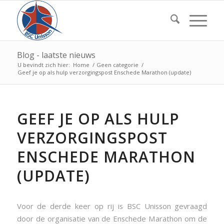
Blog - laatste nieuws
U bevindt zich hier:
Home
/
Geen categorie
/
Geef je op als hulp verzorgingspost Enschede Marathon (update)
GEEF JE OP ALS HULP
VERZORGINGSPOST
ENSCHEDE MARATHON
(UPDATE)
Voor de derde keer op rij is BSC Unisson gevraagd
door de organisatie van de Enschede Marathon om de