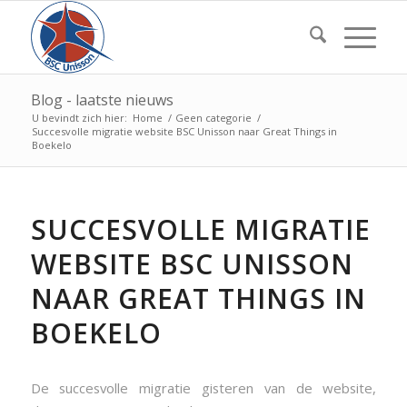
Blog - laatste nieuws
U bevindt zich hier:
Home
/
Geen categorie
/
Succesvolle migratie website BSC Unisson naar Great Things in
Boekelo
SUCCESVOLLE MIGRATIE
WEBSITE BSC UNISSON
NAAR GREAT THINGS IN
BOEKELO
De succesvolle migratie gisteren van de website,