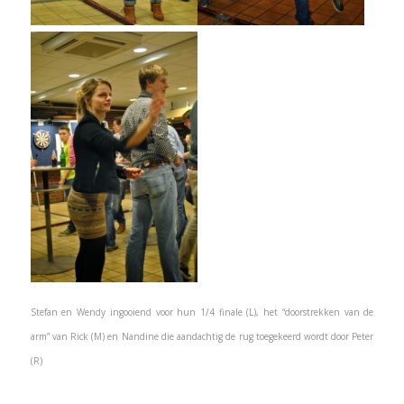
Stefan en Wendy ingooiend voor hun 1/4 finale (L), het “doorstrekken van de
arm” van Rick (M) en Nandine die aandachtig de rug toegekeerd wordt door Peter
(R)