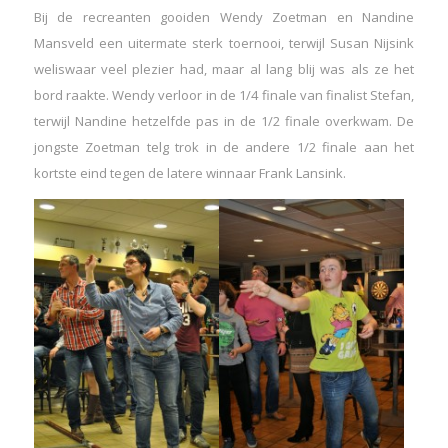
Bij de recreanten gooiden Wendy Zoetman en Nandine
Mansveld een uitermate sterk toernooi, terwijl Susan Nijsink
weliswaar veel plezier had, maar al lang blij was als ze het
bord raakte. Wendy verloor in de 1/4 finale van finalist Stefan,
terwijl Nandine hetzelfde pas in de 1/2 finale overkwam. De
jongste Zoetman telg trok in de andere 1/2 finale aan het
kortste eind tegen de latere winnaar Frank Lansink.