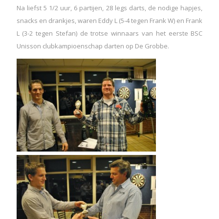
Na liefst 5 1/2 uur, 6 partijen, 28 legs darts, de nodige hapjes,
snacks en drankjes, waren Eddy L (5-4 tegen Frank W) en Frank
L (3-2 tegen Stefan) de trotse winnaars van het eerste BSC
Unisson clubkampioenschap darten op De Grobbe.