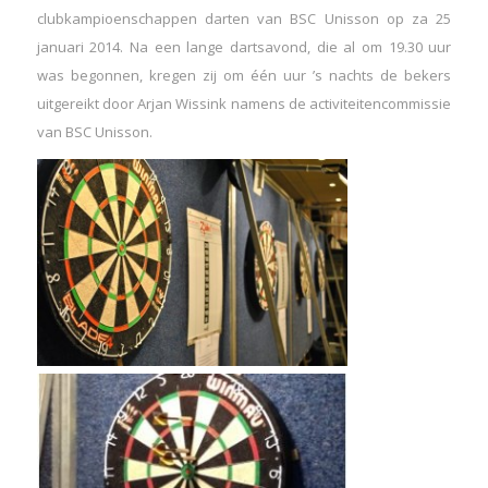
clubkampioenschappen darten van BSC Unisson op za 25
januari 2014. Na een lange dartsavond, die al om 19.30 uur
was begonnen, kregen zij om één uur ’s nachts de bekers
uitgereikt door Arjan Wissink namens de activiteitencommissie
van BSC Unisson.