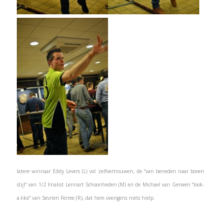
latere winnaar Eddy Levers (L) vol zelfvertrouwen, de “van beneden naar boven
stijl” van 1/2 finalist Lennart Schoonheden (M) en de Michael van Gerwen “look-
a-like” van Sevrien Ferree (R), dat hem overigens niets hielp.