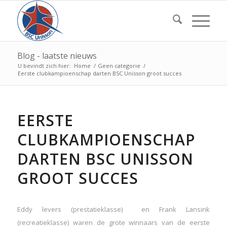
Blog - laatste nieuws
U bevindt zich hier:
Home
/
Geen categorie
/
Eerste clubkampioenschap darten BSC Unisson groot succes
EERSTE
CLUBKAMPIOENSCHAP
DARTEN BSC UNISSON
GROOT SUCCES
Eddy levers (prestatieklasse) en Frank Lansink
(recreatieklasse) waren de grote winnaars van de eerste