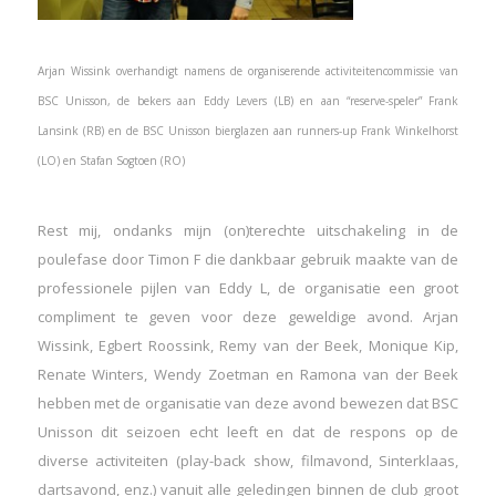
Arjan Wissink overhandigt namens de organiserende activiteitencommissie van
BSC Unisson, de bekers aan Eddy Levers (LB) en aan “reserve-speler” Frank
Lansink (RB) en de BSC Unisson bierglazen aan runners-up Frank Winkelhorst
(LO) en Stafan Sogtoen (RO)
Rest mij, ondanks mijn (on)terechte uitschakeling in de
poulefase door Timon F die dankbaar gebruik maakte van de
professionele pijlen van Eddy L, de organisatie een groot
compliment te geven voor deze geweldige avond. Arjan
Wissink, Egbert Roossink, Remy van der Beek, Monique Kip,
Renate Winters, Wendy Zoetman en Ramona van der Beek
hebben met de organisatie van deze avond bewezen dat BSC
Unisson dit seizoen echt leeft en dat de respons op de
diverse activiteiten (play-back show, filmavond, Sinterklaas,
dartsavond, enz.) vanuit alle geledingen binnen de club groot