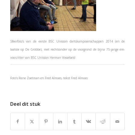
Sfeerfoto’s van de eerste BSC Unisson dartskampioenschappen 2014 (en de
laatste op De Grobbe), met rechtsonder op de voorgrond de bijna 75-jarige ere-
voorzitter van BSC Unisson Herman Vossebeld
Foto’s Rene Zoetman en Fred Almoes, tekst Fred Almoes
Deel dit stuk