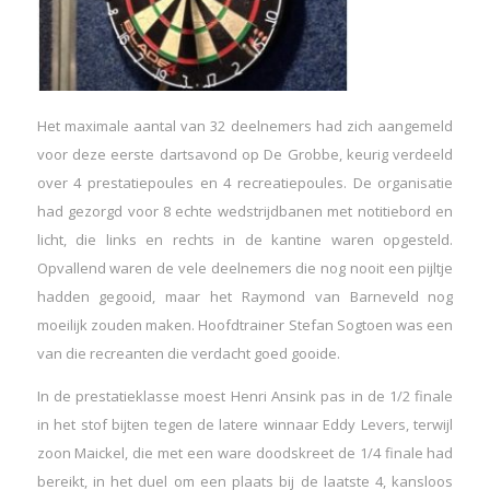
Het maximale aantal van 32 deelnemers had zich aangemeld
voor deze eerste dartsavond op De Grobbe, keurig verdeeld
over 4 prestatiepoules en 4 recreatiepoules. De organisatie
had gezorgd voor 8 echte wedstrijdbanen met notitiebord en
licht, die links en rechts in de kantine waren opgesteld.
Opvallend waren de vele deelnemers die nog nooit een pijltje
hadden gegooid, maar het Raymond van Barneveld nog
moeilijk zouden maken. Hoofdtrainer Stefan Sogtoen was een
van die recreanten die verdacht goed gooide.
In de prestatieklasse moest Henri Ansink pas in de 1/2 finale
in het stof bijten tegen de latere winnaar Eddy Levers, terwijl
zoon Maickel, die met een ware doodskreet de 1/4 finale had
bereikt, in het duel om een plaats bij de laatste 4, kansloos