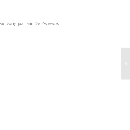
van vorig jaar aan De Zweede.
Si
op