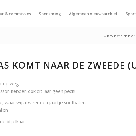
ur & commissies
Sponsoring
Algemeen nieuwsarchief
Spor
U bevindt zich hier:
AS KOMT NAAR DE ZWEEDE (
rt op weg.
isson hebben ook dit jaar geen pech!
 waar wij al weer een jaartje voetballen.
llen.
 bij elkaar.