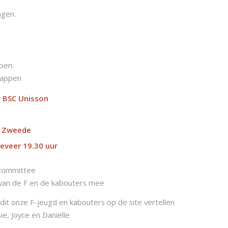
ngen.
pen.
lappen
ij BSC Unisson
e Zweede
geveer 19.30 uur
ecommittee
n van de F en de kabouters mee
it onze F-jeugd en kabouters op de site vertellen
e, Joyce en Daniëlle