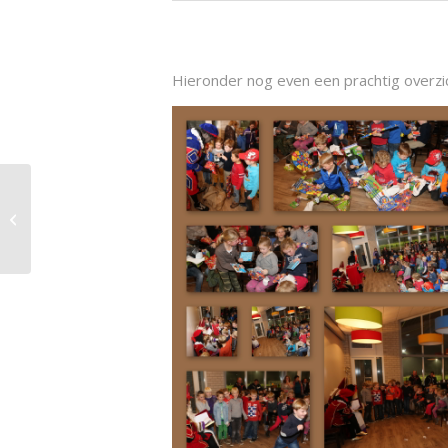
Hieronder nog even een prachtig overzic
Willem, Martijn en Mark winnaars
4de editie Playbackshow